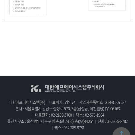
대한에프에이시스템(주)
대표이사 : 강영근
사업자등록번호 : 214-81-07237
본사
: 서울특별시 강남구 삼성로 570, 3층(삼성동, 석천빌딩) (우)06163
대표전화 : 02-2189-3700
팩스 : 02-573-1904
울산사무소
: 울산광역시 북구 명촌3길 7-13(2층)(우)44254
전화 : 052-289-8782
팩스 : 052-289-8781